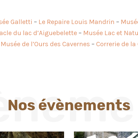
ée Galletti
–
Le Repaire Louis Mandrin
–
Musée
cle du lac d’Aiguebelette
–
Musée Lac et Nat
–
Musée de l’Ours des Cavernes
–
Correrie de l
èneme
Nos évènements