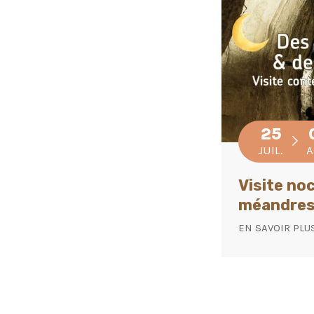
25
JUIL.
A
Visite no
méandres
EN SAVOIR PLU