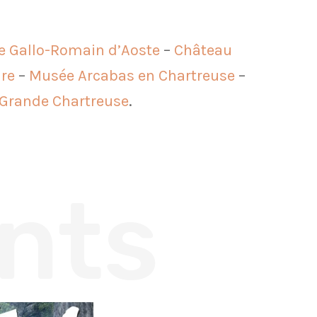
 Gallo-Romain d’Aoste
–
Château
ure
–
Musée Arcabas en Chartreuse
–
a Grande Chartreuse
.
nts