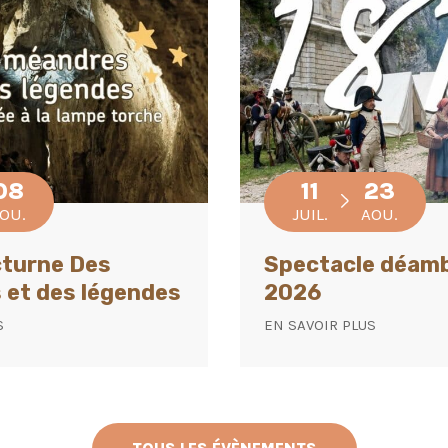
08
11
23
OU.
JUIL.
AOU.
cturne Des
Spectacle déamb
 et des légendes
2026
S
EN SAVOIR PLUS