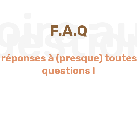
oire a
uestio
F.A.Q
 réponses à (presque) toutes
questions !